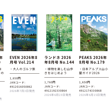
6年
EVEN 2026年8
ランドネ 2026
PEAKS 2026年
0
月号 Vol.214
年8月号 No.144
8月号 No.179
は
・大人のゴルフ旅
・植物を楽しむ山歩
・日本アルプス山小
その
きをはじめよう
屋ガイド2026
1,650円
1,760円
1,650円
JANコード:
JANコード:
JANコード:
4912016050862
4912192330864
4912174330868
2026年7月3日発売
2026年6月23日発売
2026年6月15日発売
売