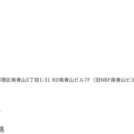
東京都港区南青山3丁目1-31 KD南青山ビル7F（旧NBF南青山ビ
1
格