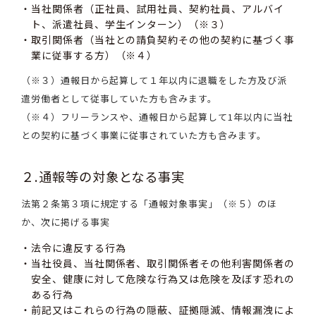
当社関係者（正社員、試用社員、契約社員、アルバイ
ト、派遣社員、学生インターン）（※３）
取引関係者（当社との請負契約その他の契約に基づく事
業に従事する方）（※４）
（※３）通報日から起算して１年以内に退職をした方及び派
遣労働者として従事していた方も含みます。
（※４）フリーランスや、通報日から起算して1年以内に当社
との契約に基づく事業に従事されていた方も含みます。
２.通報等の対象となる事実
法第２条第３項に規定する「通報対象事実」（※５）のほ
か、次に掲げる事実
法令に違反する行為
当社役員、当社関係者、取引関係者その他利害関係者の
安全、健康に対して危険な行為又は危険を及ぼす恐れの
ある行為
前記又はこれらの行為の隠蔽、証拠隠滅、情報漏洩によ