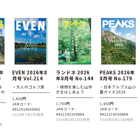
6年
EVEN 2026年8
ランドネ 2026
PEAKS 2026年
0
月号 Vol.214
年8月号 No.144
8月号 No.179
は
・大人のゴルフ旅
・植物を楽しむ山歩
・日本アルプス山小
その
きをはじめよう
屋ガイド2026
1,650円
1,760円
1,650円
JANコード:
JANコード:
JANコード:
4912016050862
4912192330864
4912174330868
2026年7月3日発売
2026年6月23日発売
2026年6月15日発売
売