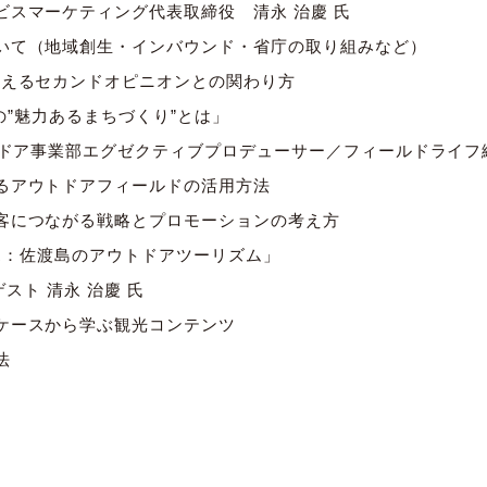
ビスマーケティング代表取締役 清永 治慶 氏
いて（地域創生・インバウンド・省庁の取り組みなど）
考えるセカンドオピニオンとの関わり方
点の”魅力あるまちづくり”とは」
ウトドア事業部エグゼクティブプロデューサー／フィールドライフ
るアウトドアフィールドの活用方法
客につながる戦略とプロモーションの考え方
ース：佐渡島のアウトドアツーリズム」
ゲスト 清永 治慶 氏
ケースから学ぶ観光コンテンツ
法