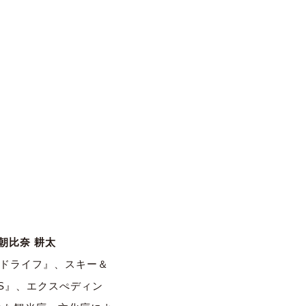
朝比奈 耕太
ルドライフ』、スキー＆
OLS』、エクスぺディン