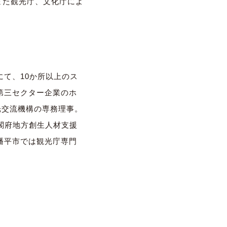
。また観光庁、文化庁によ
て、10か所以上のス
第三セクター企業のホ
光交流機構の専務理事。
内閣府地方創生人材支援
幡平市では観光庁専門