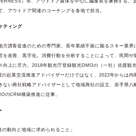
DERNESS』等、アウトドア媒体を中心に編集長を兼務する
て、アウトドア関連のコーチングを各地で担当。
ケティング
地方誘客促進のための専門家。長年業績不振に陥るスキー業界に
営を改善、黒字化。消費行動を分析することによって、民間や
ス向上に尽力。2018年観光庁登録観光DMOの（一社）佐渡観
佐渡の起業交流推進アドバイザーだけではなく、2022年からは
きない商社戦略アドバイザーとして地域商社の設立、岩手県八
MOのCRM構築推進に従事。
＞
国推進の動向と地域に求められること」