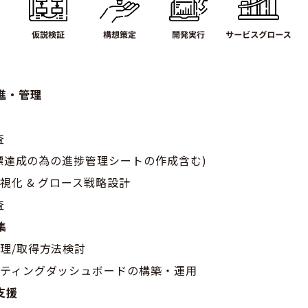
進・管理
査
(目標達成の為の進捗管理シートの作成含む)
視化 & グロース戦略設計
査
集
理/取得方法検討
ケティングダッシュボードの構築・運用
支援