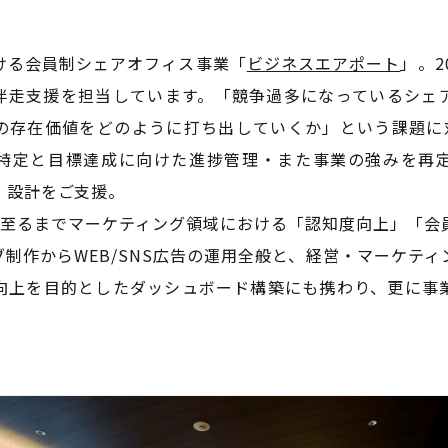
ける会員制シェアオフィス事業「
ビジネスエアポート
」。2
伴走支援を担当しています。「競争過多になっているシェ
の存在価値をどのように打ち出していくか」という課題に対
特定と目標達成に向けた進捗管理・また事業の強みを再
・設計をご支援。
に至るまでマーケティング領域における「認知度向上」「会
制作からWEB/SNS広告の運用全般と、経営・マーケテ
向上を目的としたダッシュボード構築にも携わり、更に事
。