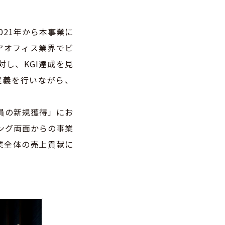
021年から本事業に
アオフィス業界でビ
し、KGI達成を見
定義を行いながら、
員の新規獲得」にお
ィング両面からの事業
業全体の売上貢献に