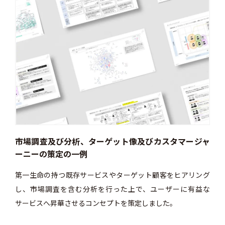
市場調査及び分析、ターゲット像及びカスタマージャ
第
ーニーの策定の一例
、サー
ステ
第一生命の持つ既存サービスやターゲット顧客をヒアリング
れる
し、市場調査を含む分析を行った上で、ユーザーに有益な
よう
サービスへ昇華させるコンセプトを策定しました。
てい
ろん