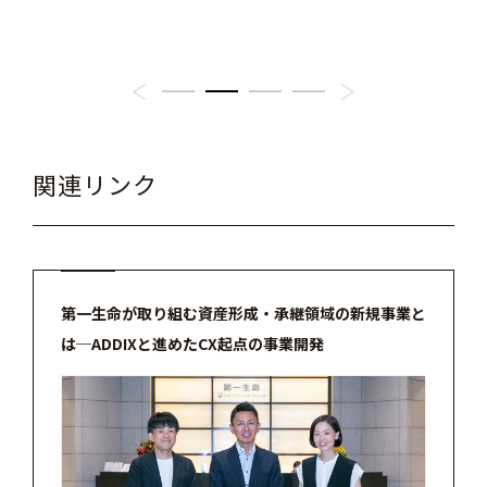
のも
記号
関連リンク
第一生命が取り組む資産形成・承継領域の新規事業と
は─ADDIXと進めたCX起点の事業開発