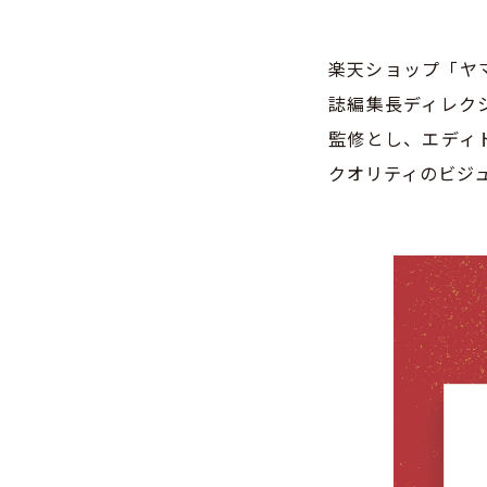
楽天ショップ「ヤ
誌編集長ディレク
監修とし、エディ
クオリティのビジ
動
画
プ
レ
ー
ヤ
ー