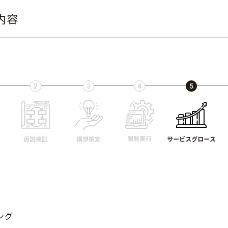
内容
ング