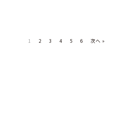
1
2
3
4
5
6
次へ »