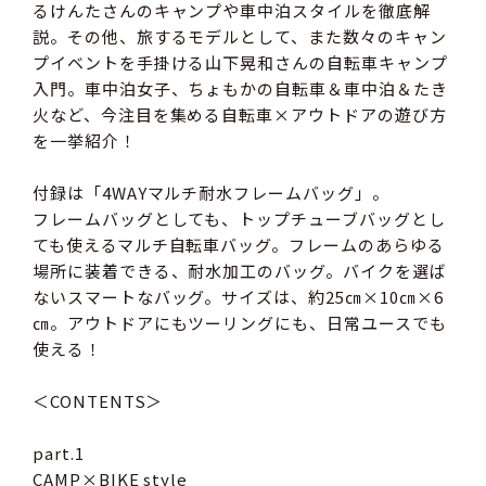
るけんたさんのキャンプや車中泊スタイルを徹底解
説。その他、旅するモデルとして、また数々のキャン
プイベントを手掛ける山下晃和さんの自転車キャンプ
入門。車中泊女子、ちょもかの自転車＆車中泊＆たき
火など、今注目を集める自転車×アウトドアの遊び方
を一挙紹介！
付録は「4WAYマルチ耐水フレームバッグ」。
フレームバッグとしても、トップチューブバッグとし
ても使えるマルチ自転車バッグ。フレームのあらゆる
場所に装着できる、耐水加工のバッグ。バイクを選ば
ないスマートなバッグ。サイズは、約25㎝×10㎝×6
㎝。アウトドアにもツーリングにも、日常ユースでも
使える！
＜CONTENTS＞
part.1
CAMP×BIKE style