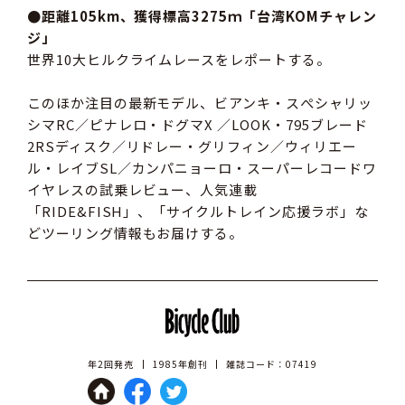
●距離105km、獲得標高3275ｍ「台湾KOMチャレン
ジ」
世界10大ヒルクライムレースをレポートする。
このほか注目の最新モデル、ビアンキ・スぺシャリッ
シマRC／ピナレロ・ドグマX ／LOOK・795ブレード
2RSディスク／リドレー・グリフィン／ウィリエー
ル・レイブSL／カンパニョーロ・スーパーレコードワ
イヤレスの試乗レビュー、人気連載
「RIDE&FISH」、「サイクルトレイン応援ラボ」な
どツーリング情報もお届けする。
年2回発売
1985年創刊
雑誌コード：07419