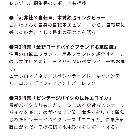
レンジした編集長のレポートも掲載。
●「武井壮×自転車」本誌独占インタビュー
武井壮さんが自身の自転車エピソードから、自転車に
感じる魅力、そして将来の夢などを語る。
●第2特集「最新ロードバイクブランド名車図鑑」
注目の自転車ブランド、用品ブランドを紹介する。こ
のほか注目の最新ロードバイクの試乗レビューもお届
け。
ピナレロ／チネリ／スペシャライズド／キャノンデー
ル／コルナゴ／ジャイアント／トレック
●第3特集「ビンテージバイクの世界エロイカ」
最新バイクよりも、ガレージにある身近なビンテージ
バイクを楽しむのがイタリア流。本場イタリアで開催
されたビンテージバイクレース「エロイカ」に編集部
西山が挑戦。その模様を現地取材をレポートする。