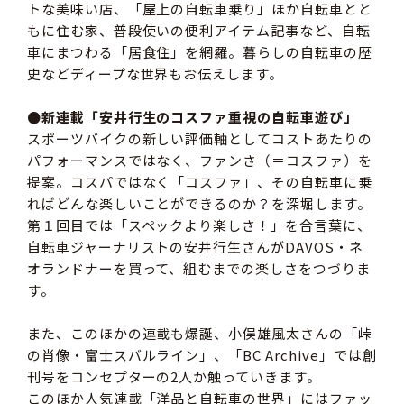
トな美味い店、「屋上の自転車乗り」ほか自転車とと
もに住む家、普段使いの便利アイテム記事など、自転
車にまつわる「居食住」を網羅。暮らしの自転車の歴
史などディープな世界もお伝えします。
●新連載「安井行生のコスファ重視の自転車遊び」
スポーツバイクの新しい評価軸としてコストあたりの
パフォーマンスではなく、ファンさ（＝コスファ）を
提案。コスパではなく「コスファ」、その自転車に乗
ればどんな楽しいことができるのか？を深堀します。
第１回目では「スペックより楽しさ！」を合言葉に、
自転車ジャーナリストの安井行生さんがDAVOS・ネ
オランドナーを買って、組むまでの楽しさをつづりま
す。
また、このほかの連載も爆誕、小俣雄風太さんの「峠
の肖像・富士スバルライン」、「BC Archive」では創
刊号をコンセプターの2人か触っていきます。
このほか人気連載「洋品と自転車の世界」にはファッ