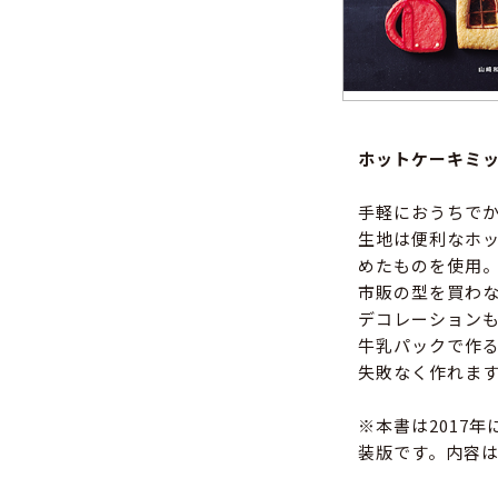
ホットケーキミ
手軽におうちで
生地は便利なホ
めたものを使用
市販の型を買わ
デコレーション
牛乳パックで作
失敗なく作れま
※本書は2017
装版です。内容