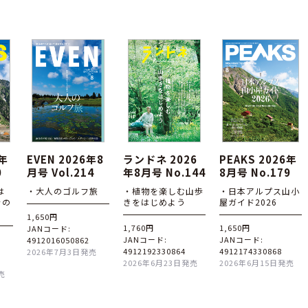
6年
EVEN 2026年8
ランドネ 2026
PEAKS 2026年
0
月号 Vol.214
年8月号 No.144
8月号 No.179
は
・大人のゴルフ旅
・植物を楽しむ山歩
・日本アルプス山小
その
きをはじめよう
屋ガイド2026
1,650円
1,760円
1,650円
JANコード:
JANコード:
JANコード:
4912016050862
4912192330864
4912174330868
2026年7月3日発売
2026年6月23日発売
2026年6月15日発売
売