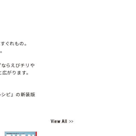
るすぐれもの。
。
プならえびチリや
と広がります。
レシピ』の新装版
View All