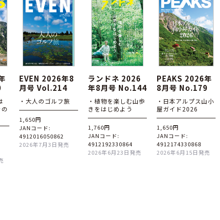
6年
EVEN 2026年8
ランドネ 2026
PEAKS 2026年
0
月号 Vol.214
年8月号 No.144
8月号 No.179
は
・大人のゴルフ旅
・植物を楽しむ山歩
・日本アルプス山小
その
きをはじめよう
屋ガイド2026
1,650円
1,760円
1,650円
JANコード:
JANコード:
JANコード:
4912016050862
4912192330864
4912174330868
2026年7月3日発売
2026年6月23日発売
2026年6月15日発売
売