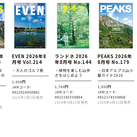
6年
EVEN 2026年8
ランドネ 2026
PEAKS 2026年
0
月号 Vol.214
年8月号 No.144
8月号 No.179
は
・大人のゴルフ旅
・植物を楽しむ山歩
・日本アルプス山小
その
きをはじめよう
屋ガイド2026
1,650円
1,760円
1,650円
JANコード:
JANコード:
JANコード:
4912016050862
4912192330864
4912174330868
2026年7月3日発売
2026年6月23日発売
2026年6月15日発売
売