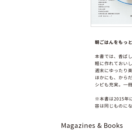
朝ごはんをもっ
本書では、香ば
軽に作れておい
週末にゆったり
ほかにも、から
シピも充実。一
※本書は2015
容は同じものに
Magazines & Books