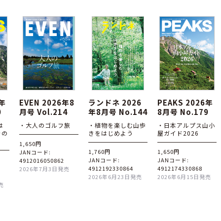
6年
EVEN 2026年8
ランドネ 2026
PEAKS 2026年
0
月号 Vol.214
年8月号 No.144
8月号 No.179
は
・大人のゴルフ旅
・植物を楽しむ山歩
・日本アルプス山小
その
きをはじめよう
屋ガイド2026
1,650円
1,760円
1,650円
JANコード:
JANコード:
JANコード:
4912016050862
4912192330864
4912174330868
2026年7月3日発売
2026年6月23日発売
2026年6月15日発売
売