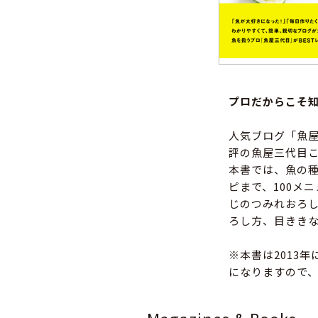
プロだからこそ
人気ブログ「魚
評の魚屋三代目
本書では、魚の
ピまで、100メ
じのつみれおろ
ろし方、目きき
※本書は2013
になりますので