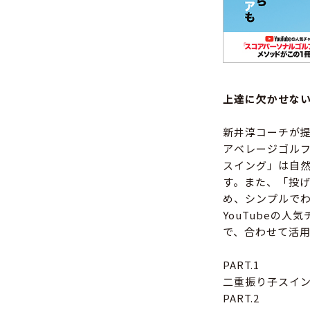
上達に欠かせな
新井淳コーチが
アベレージゴル
スイング」は自然
す。また、「投
め、シンプルで
YouTubeの
で、合わせて活
PART.1
二重振り子スイ
PART.2