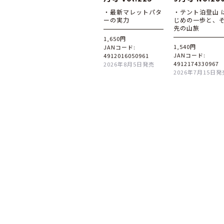
・最新マレットパタ
・テント泊登山 
ーの実力
じめの一歩と、
先の山旅
1,650円
1,540円
JANコード:
JANコード:
4912016050961
4912174330967
2026年8月5日発売
2026年7月15日発