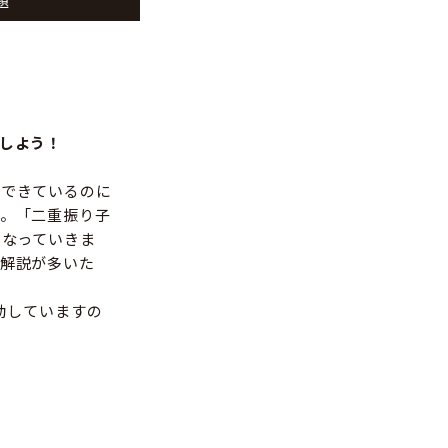
題
プしよう！
はできているのに
。「二重振り子
くなっていきま
解説が多いた
連動していますの