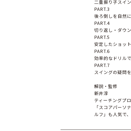
二重振り子スイ
PART.3
後ろ倒しを自然
PART.4
切り返し・ダウ
PART.5
安定したショッ
PART.6
効率的なドリル
PART.7
スイングの疑問を
解説・監修
新井淳
ティーチングプロ
「スコアパーソナ
ルフ」も人気で、