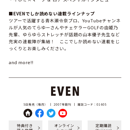
■EVENでしか読めない連載ラインナップ
ツアーで活躍する青木瀬令奈プロ、YouTubeチャンネ
ルが人気のてらゆーさんやチェケラーGOLFの由姫乃
先輩、ゆらゆらストレッチが話題の山本優子先生など
充実の連載陣が集結！ ここでしか読めない連載をじ
っくりとお楽しみください。
and more!!
5日発売（毎月）
2007年創刊
雑誌コード：01605
特典付き
オンライン
定期購読