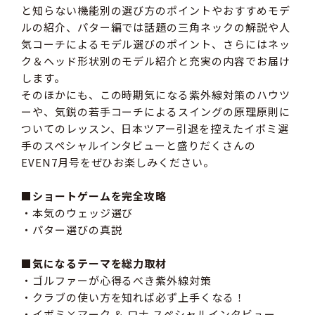
と知らない機能別の選び方のポイントやおすすめモデ
ルの紹介、パター編では話題の三角ネックの解説や人
気コーチによるモデル選びのポイント、さらにはネッ
ク＆ヘッド形状別のモデル紹介と充実の内容でお届け
します。
そのほかにも、この時期気になる紫外線対策のハウツ
ーや、気鋭の若手コーチによるスイングの原理原則に
ついてのレッスン、日本ツアー引退を控えたイボミ選
手のスペシャルインタビューと盛りだくさんの
EVEN7月号をぜひお楽しみください。
■ショートゲームを完全攻略
・本気のウェッジ選び
・パター選びの真説
■気になるテーマを総力取材
・ゴルファーが心得るべき紫外線対策
・クラブの使い方を知れば必ず上手くなる！
・イボミ×マーク ＆ ロナ スペシャルインタビュー