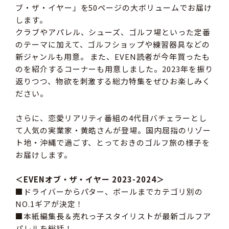
ブ・ザ・イヤー」を50ページの大ボリュームでお届け
します。
クラブやアパレル、シューズ、ゴルフ場といった定番
のテーマに加えて、ゴルフショップや練習器具などの
新ジャンルも用意。 また、EVEN読者が今年買ったも
のを紹介するコーナーも用意しました。2023年を振り
返りつつ、物欲を刺激する総力特集をぜひお楽しみく
ださい。
さらに、恋愛リアリティ番組の4代目バチェラーとし
て人気の実業家・黄皓さんが登場。国内屈指のリゾー
ト地・沖縄で過ごす、とっておきのゴルフ旅の様子を
お届けします。
＜EVENオブ・ザ・イヤー 2023-2024＞
■ドライバーからパター、ボールまでカテゴリ別の
NO.1ギアが決定！
■本紙編集長＆売れっ子スタイリストが最新ゴルフア
パレルを総括！