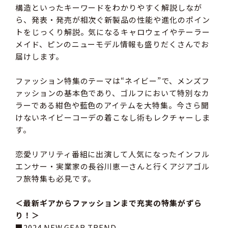
構造といったキーワードをわかりやすく解説しなが
ら、発表・発売が相次ぐ新製品の性能や進化のポイン
トをじっくり解説。気になるキャロウェイやテーラー
メイド、ピンのニューモデル情報も盛りだくさんでお
届けします。
ファッション特集のテーマは“ネイビー”で、メンズフ
ァッションの基本色であり、ゴルフにおいて特別なカ
ラーである紺色や藍色のアイテムを大特集。今さら聞
けないネイビーコーデの着こなし術もレクチャーしま
す。
恋愛リアリティ番組に出演して人気になったインフル
エンサー・実業家の長谷川恵一さんと行くアジアゴル
フ旅特集も必見です。
＜最新ギアからファッションまで充実の特集がずら
り！＞
■2024 NEW GEAR TREND