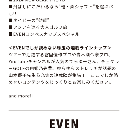
■飛ばしにこだわるなら“軽・柔シャフト”を選ぶべ
し!!
■ネイビーの“効能”
■アジアを巡る大人ゴルフ旅
■EVENコンペスナップスペシャル
＜EVENでしか読めない珠玉の連載ラインナップ＞
ツアーで活躍する宮里優作プロや青木瀬令奈プロ、
YouTubeチャンネルが人気のてらゆーさん、チェケラ
ーGOLFの由姫乃先輩、ゆらゆらストレッチが話題の
山本優子先生ら充実の連載陣が集結！ ここでしか読
めないコンテンツをじっくりとお楽しみください。
and more!!