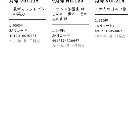
月号 Vol.215
9月号 No.180
月号 Vol.214
・最新マレットパタ
・テント泊登山 は
・大人のゴルフ旅
ーの実力
じめの一歩と、その
先の山旅
1,650円
1,650円
JANコード:
1,540円
JANコード:
4912016050862
JANコード:
4912016050961
2026年7月3日発売
4912174330967
2026年8月5日発売
2026年7月15日発売