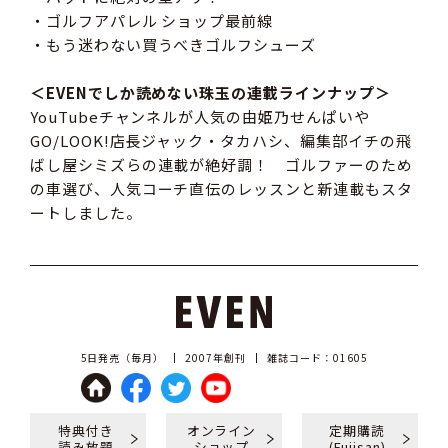
・ゴルフアパレル ショップ最前線
・もう迷わない買うべきゴルフシューズ
＜EVENでしか読めない珠玉の連載ラインナップ＞
YouTubeチャンネルが人気の由姫乃せんぱいや
GO/LOOK!店長ジャック・タカハシ、編集部イチの飛
ばし屋シミズらの連載が絶好調！ ゴルファーのため
の車選び、人気コーチ直伝のレッスンと新連載もスタ
ートしました。
5日発売（毎月）
2007年創刊
雑誌コード：01605
特典付き
オンライン
定期購読
読み放題
ショップ
(Fujisan)