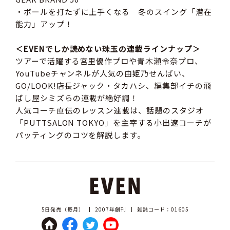
・ボールを打たずに上手くなる 冬のスイング「潜在
能力」アップ！
＜EVENでしか読めない珠玉の連載ラインナップ＞
ツアーで活躍する宮里優作プロや青木瀬令奈プロ、
YouTubeチャンネルが人気の由姫乃せんぱい、
GO/LOOK!店長ジャック・タカハシ、編集部イチの飛
ばし屋シミズらの連載が絶好調！
人気コーチ直伝のレッスン連載は、話題のスタジオ
「PUTTSALON TOKYO」を主宰する小出遼コーチが
パッティングのコツを解説します。
5日発売（毎月）
2007年創刊
雑誌コード：01605