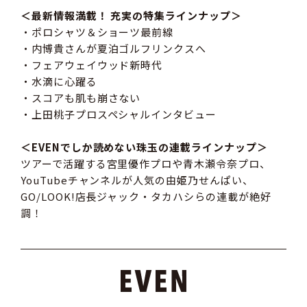
＜最新情報満載！ 充実の特集ラインナップ＞
・ポロシャツ＆ショーツ最前線
・内博貴さんが夏泊ゴルフリンクスへ
・フェアウェイウッド新時代
・水滴に心躍る
・スコアも肌も崩さない
・上田桃子プロスペシャルインタビュー
＜EVENでしか読めない珠玉の連載ラインナップ＞
ツアーで活躍する宮里優作プロや青木瀬令奈プロ、
YouTubeチャンネルが人気の由姫乃せんぱい、
GO/LOOK!店長ジャック・タカハシらの連載が絶好
調！