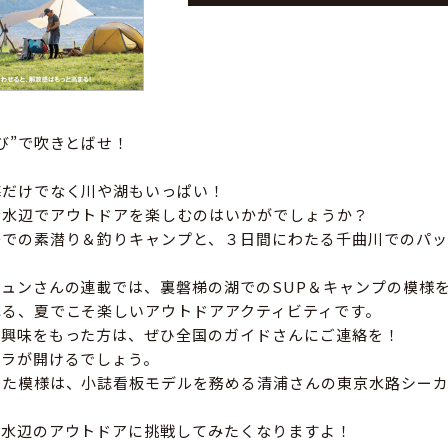
び”で吹きとばせ！
海だけでなく川や湖もいっぱい！
な水辺でアウトドアを楽しむのはいかがでしょうか？
島での素潜り＆釣りキャンプと、３日間にわたる千曲川でのパッ
ュンさんの連載では、裏磐梯の湖でのSUP＆キャンプの模様
れる、夏でこそ楽しいアウトドアアクティビティです。
に興味をもった方は、ぜひ全国のガイドさんにご連絡を！
ビラが開けるでしょう。
いた模様は、小誌看板モデルを務める清浦さんの東京水路シー
、水辺のアウトドアに挑戦してみたくなりますよ！