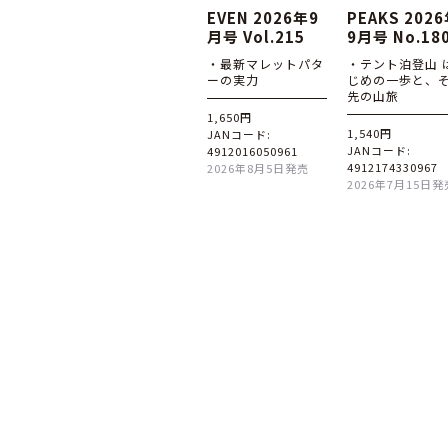
EVEN 2026年9
PEAKS 202
月号 Vol.215
9月号 No.18
・最新マレットパタ
・テント泊登山 
ーの実力
じめの一歩と、
先の山旅
1,650円
1,540円
JANコード:
JANコード:
4912016050961
4912174330967
2026年8月5日発売
2026年7月15日発