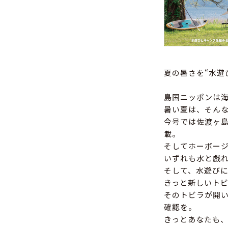
夏の暑さを“水遊
島国ニッポンは
暑い夏は、そん
今号では佐渡ヶ
載。
そしてホーボージ
いずれも水と戯
そして、水遊び
きっと新しいト
そのトビラが開
確認を。
きっとあなたも