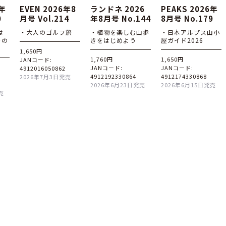
6年
EVEN 2026年8
ランドネ 2026
PEAKS 2026年
0
月号 Vol.214
年8月号 No.144
8月号 No.179
は
・大人のゴルフ旅
・植物を楽しむ山歩
・日本アルプス山小
その
きをはじめよう
屋ガイド2026
1,650円
1,760円
1,650円
JANコード:
JANコード:
JANコード:
4912016050862
4912192330864
4912174330868
2026年7月3日発売
2026年6月23日発売
2026年6月15日発売
売