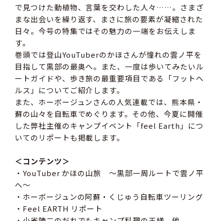
で見つけた動植物、言葉を交わした人々……。さまざ
まな出会いを繰り返す、まさに旅の要素が凝縮された
日々。今号の特集ではその魅力の一端をお伝えしま
す。
巻頭では登山YouTuberのかほさんが憧れの雲ノ平を
目指して黒部の最奥へ。また、一度は歩いてみたいル
ートガイドや、歩き旅の最重要項目である「フットヘ
ルス」についてご紹介します。
また、ホーボージュンさんの人気連載では、熊本県・
蘇の山々を自転車でめぐります。その他、今夏に開催
した弊社主催のキャンプイベント「feel Earth」につ
いてのリポートも掲載します。
＜コンテンツ＞
・YouTuber かほの山旅 〜黒部一周ルートで雲ノ平
へ〜
・ホーボージュンの阿蘇・くじゅう自転車ツーリング
・Feel EARTH リポート
・小雀陣二のだれでもキャンプ料理の王様、他