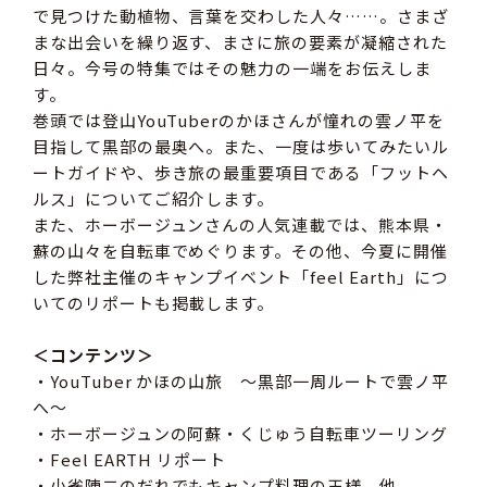
で見つけた動植物、言葉を交わした人々……。さまざ
まな出会いを繰り返す、まさに旅の要素が凝縮された
日々。今号の特集ではその魅力の一端をお伝えしま
す。
巻頭では登山YouTuberのかほさんが憧れの雲ノ平を
目指して黒部の最奥へ。また、一度は歩いてみたいル
ートガイドや、歩き旅の最重要項目である「フットヘ
ルス」についてご紹介します。
また、ホーボージュンさんの人気連載では、熊本県・
蘇の山々を自転車でめぐります。その他、今夏に開催
した弊社主催のキャンプイベント「feel Earth」につ
いてのリポートも掲載します。
＜コンテンツ＞
・YouTuber かほの山旅 〜黒部一周ルートで雲ノ平
へ〜
・ホーボージュンの阿蘇・くじゅう自転車ツーリング
・Feel EARTH リポート
・小雀陣二のだれでもキャンプ料理の王様、他