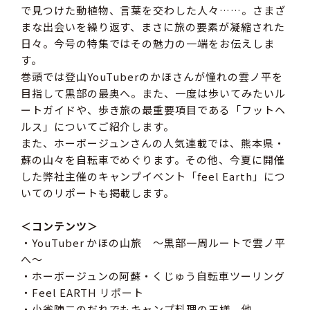
で見つけた動植物、言葉を交わした人々……。さまざ
まな出会いを繰り返す、まさに旅の要素が凝縮された
日々。今号の特集ではその魅力の一端をお伝えしま
す。
巻頭では登山YouTuberのかほさんが憧れの雲ノ平を
目指して黒部の最奥へ。また、一度は歩いてみたいル
ートガイドや、歩き旅の最重要項目である「フットヘ
ルス」についてご紹介します。
また、ホーボージュンさんの人気連載では、熊本県・
蘇の山々を自転車でめぐります。その他、今夏に開催
した弊社主催のキャンプイベント「feel Earth」につ
いてのリポートも掲載します。
＜コンテンツ＞
・YouTuber かほの山旅 〜黒部一周ルートで雲ノ平
へ〜
・ホーボージュンの阿蘇・くじゅう自転車ツーリング
・Feel EARTH リポート
・小雀陣二のだれでもキャンプ料理の王様、他