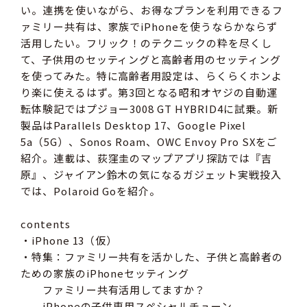
い。連携を使いながら、お得なプランを利用できるフ
ァミリー共有は、家族でiPhoneを使うならかならず
活用したい。フリック！のテクニックの粋を尽くし
て、子供用のセッティングと高齢者用のセッティング
を使ってみた。特に高齢者用設定は、らくらくホンよ
り楽に使えるはず。第3回となる昭和オヤジの自動運
転体験記ではプジョー3008 GT HYBRID4に試乗。新
製品はParallels Desktop 17、Google Pixel
5a（5G）、Sonos Roam、OWC Envoy Pro SXをご
紹介。連載は、荻窪圭のマップアプリ探訪では『吉
原』、ジャイアン鈴木の気になるガジェット実戦投入
では、Polaroid Goを紹介。
contents
・iPhone 13（仮）
・特集：ファミリー共有を活かした、子供と高齢者の
ための家族のiPhoneセッティング
ファミリー共有活用してますか？
iPhoneの子供専用スペシャルチューン