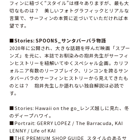
フィンに紐づく“スタイル”は様々ありますが、最も大
切なものは？ 美しいフォトグラフィックとリアルな
言葉で、サーフィンの本質に近づいていただければ本
望です。
■Stories: SPOONS_サンタバーバラ物語
2020年に公開され、大きな話題を呼んだ映画「スプー
ンズ」を元に、本誌でお馴染みの抱井先生がサーフィ
ンヒストリーを紐解いてゆくスペシャル企画。カリフ
ォルニア有数のリーフブレイク、リンコンを誇るサン
タバーバラのサーフィンヒストリーから見えてきたも
のとは？ 抱井先生しか語れない独自解説は必読で
す。
■Stories: Hawaii on the go_レンズ越しに見た、冬
のディープハワイ。
■Portrait: GERRY LOPEZ / The Barracuda, KAI
LENNY / Life of KAI
■THE PREMIUM SHOP GUIDE_スタイルのあるサ