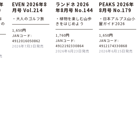
6年
EVEN 2026年8
ランドネ 2026
PEAKS 2026年
0
月号 Vol.214
年8月号 No.144
8月号 No.179
は
・大人のゴルフ旅
・植物を楽しむ山歩
・日本アルプス山小
その
きをはじめよう
屋ガイド2026
1,650円
1,760円
1,650円
JANコード:
JANコード:
JANコード:
4912016050862
4912192330864
4912174330868
2026年7月3日発売
2026年6月23日発売
2026年6月15日発売
売