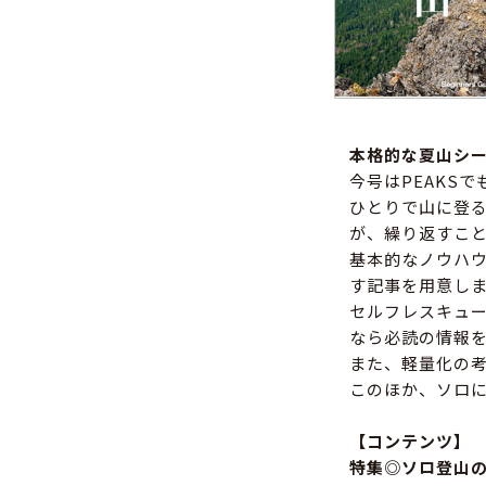
本格的な夏山シ
今号はPEAKS
ひとりで山に登
が、繰り返すこ
基本的なノウハ
す記事を用意し
セルフレスキュ
なら必読の情報
また、軽量化の
このほか、ソロ
【コンテンツ】
特集◎ソロ登山