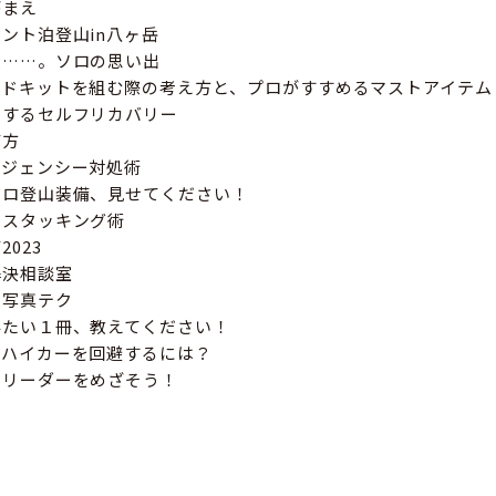
がまえ
ント泊登山in八ヶ岳
敗……。ソロの思い出
イドキットを組む際の考え方と、プロがすすめるマストアイテム
用するセルフリカバリー
び方
ージェンシー対処術
ソロ登山装備、見せてください！
のスタッキング術
023
解決相談室
の写真テク
みたい１冊、教えてください！
グハイカーを回避するには？
らリーダーをめざそう！