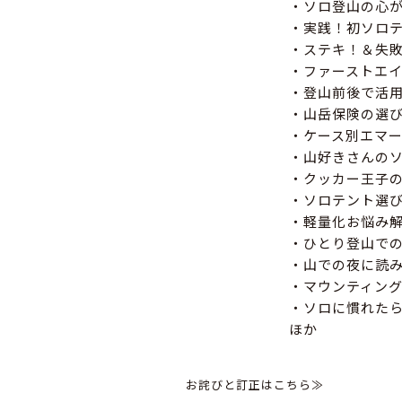
・ソロ登山の心
・実践！初ソロテ
・ステキ！＆失
・ファーストエ
・登山前後で活
・山岳保険の選
・ケース別エマ
・山好きさんの
・クッカー王子
・ソロテント選び2
・軽量化お悩み
・ひとり登山で
・山での夜に読
・マウンティン
・ソロに慣れた
ほか
お詫びと訂正はこちら≫