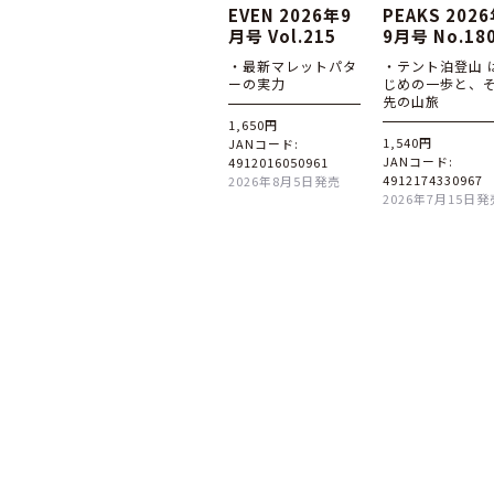
EVEN 2026年9
PEAKS 202
月号 Vol.215
9月号 No.18
・最新マレットパタ
・テント泊登山 
ーの実力
じめの一歩と、
先の山旅
1,650円
1,540円
JANコード:
JANコード:
4912016050961
4912174330967
2026年8月5日発売
2026年7月15日発