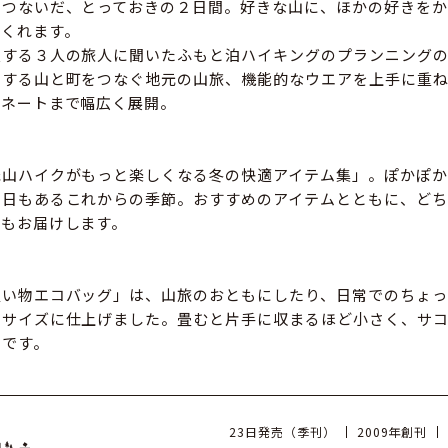
をつないだ、とっておきの２日間。好きな山に、ほかの好きをか
てくれます。
愛する３人の旅人に聞いたふもと泊ハイキングのプランニング
めする山と町をつなぐ地元の山旅、機能的なウエアを上手に重
ィネートまで幅広く展開。
低山ハイクがもっと楽しくなる冬の快適アイテム集」。ぽかぽか
い日もあるこれからの季節。おすすめのアイテムとともに、どち
トもお届けします。
買い物エコバッグ」は、山旅のおともにしたり、日常でのちょっ
いサイズに仕上げました。畳むと片手に収まるほど小さく、サ
利です。
23日発売（季刊）
2009年創刊