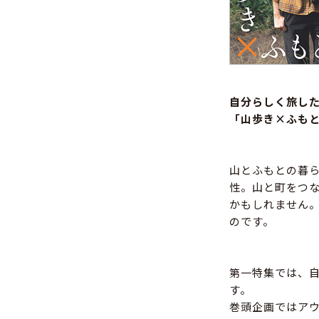
自分らしく旅し
「山歩き×ふも
山とふもとの暮
性。山と町をつ
かもしれません
のです。
第一特集では、
す。
巻頭企画ではア