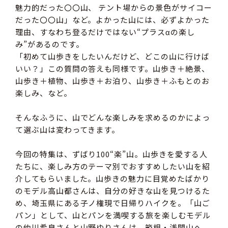
魅力的だった〇〇山、 テント場からの景色がサイコー
だった〇〇山」など。よかった山には、必ずよかった
理由、すなわち登るだけではない“プラスαの楽し
み”があるのです。
「初めて山歩きをしたいんだけど、どこの山に行けば
いい？」この質問の答えも同様です。山歩き＋絶景、
山歩き＋植物、山歩き＋お泊り、山歩き＋ふもとのお
楽しみ、など。
そんなふうに、山でどんな楽しみを求めるのかによっ
て選ぶ山は変わってきます。
今回の特集は、ずばり100“楽”山。山歩きを愛する人
たちに、楽しみ方のテーマ別でおすすめしたい山を紹
介してもらいました。山歩きの魅力に目覚めたばかり
のモデル高山都さんは、自分の好きな山を見つけるた
め、埼玉県にある子ノ権現で日帰りハイクを。「山ご
パン」として、山とパンを満喫する旅を楽しむモデル
の仲川希良さんと山野ゆりさんは、箱根・浅間山へ。