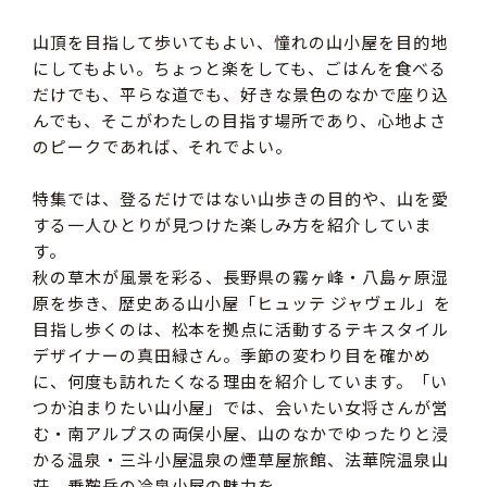
山頂を目指して歩いてもよい、憧れの山小屋を目的地
にしてもよい。ちょっと楽をしても、ごはんを食べる
だけでも、平らな道でも、好きな景色のなかで座り込
んでも、そこがわたしの目指す場所であり、心地よさ
のピークであれば、それでよい。
特集では、登るだけではない山歩きの目的や、山を愛
する一人ひとりが見つけた楽しみ方を紹介していま
す。
秋の草木が風景を彩る、長野県の霧ヶ峰・八島ヶ原湿
原を歩き、歴史ある山小屋「ヒュッテ ジャヴェル」を
目指し歩くのは、松本を拠点に活動するテキスタイル
デザイナーの真田緑さん。季節の変わり目を確かめ
に、何度も訪れたくなる理由を紹介しています。「い
つか泊まりたい山小屋」では、会いたい女将さんが営
む・南アルプスの両俣小屋、山のなかでゆったりと浸
かる温泉・三斗小屋温泉の煙草屋旅館、法華院温泉山
荘、乗鞍岳の冷泉小屋の魅力を。