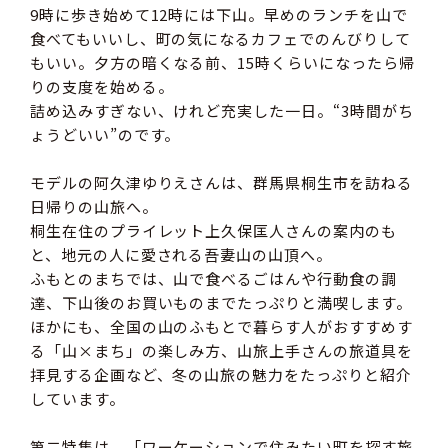
9時に歩き始めて12時には下山。早めのランチを山で
食べてもいいし、町の気になるカフェでのんびりして
もいい。夕方の暗くなる前、15時くらいになったら帰
りの支度を始める。
詰め込みすぎない、けれど充実した一日。“3時間がち
ょうどいい”のです。
モデルの阿久津ゆりえさんは、群馬県桐生市を訪ねる
日帰りの山旅へ。
桐生在住のプライレット上久保匡人さんの案内のも
と、地元の人に愛される吾妻山の山頂へ。
ふもとのまちでは、山で食べるごはんや行動食の調
達、下山後のお買いものまでたっぷりと満喫します。
ほかにも、全国の山のふもとで暮らす人がおすすめす
る「山×まち」の楽しみ方、山旅上手さんの旅道具を
拝見する企画など、冬の山旅の魅力をたっぷりと紹介
しています。
第二特集は、「ワーケーションで住みたい町を探す旅