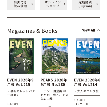
特典付き
オンライン
定期購読
読み放題
ショップ
(Fujisan)
Magazines & Books
View All
EVEN 2026年9
PEAKS 2026年
EVEN 2026年8
月号 Vol.215
9月号 No.180
月号 Vol.214
・最新マレットパタ
・テント泊登山 は
・大人のゴルフ旅
ーの実力
じめの一歩と、その
先の山旅
1,650円
1,650円
JANコード: