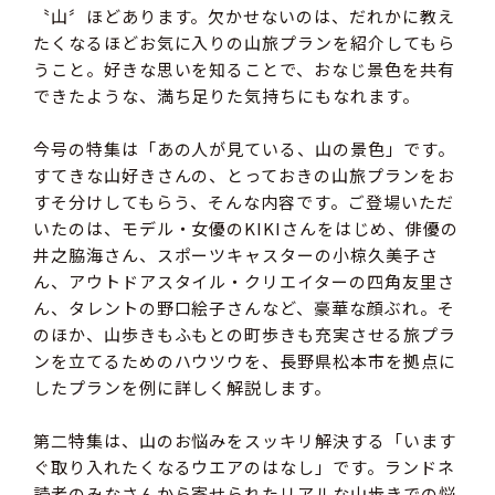
〝山〞ほどあります。欠かせないのは、だれかに教え
たくなるほどお気に入りの山旅プランを紹介してもら
うこと。好きな思いを知ることで、おなじ景色を共有
できたような、満ち足りた気持ちにもなれます。
今号の特集は「あの人が見ている、山の景色」です。
すてきな山好きさんの、とっておきの山旅プランをお
すそ分けしてもらう、そんな内容です。ご登場いただ
いたのは、モデル・女優のKIKIさんをはじめ、俳優の
井之脇海さん、スポーツキャスターの小椋久美子さ
ん、アウトドアスタイル・クリエイターの四角友里さ
ん、タレントの野口絵子さんなど、豪華な顔ぶれ。そ
のほか、山歩きもふもとの町歩きも充実させる旅プラ
ンを立てるためのハウツウを、長野県松本市を拠点に
したプランを例に詳しく解説します。
第二特集は、山のお悩みをスッキリ解決する「います
ぐ取り入れたくなるウエアのはなし」です。ランドネ
読者のみなさんから寄せられたリアルな山歩きでの悩