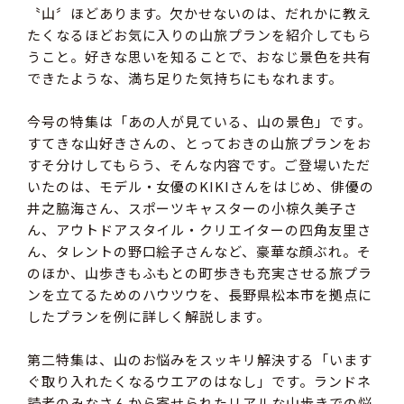
〝山〞ほどあります。欠かせないのは、だれかに教え
たくなるほどお気に入りの山旅プランを紹介してもら
うこと。好きな思いを知ることで、おなじ景色を共有
できたような、満ち足りた気持ちにもなれます。
今号の特集は「あの人が見ている、山の景色」です。
すてきな山好きさんの、とっておきの山旅プランをお
すそ分けしてもらう、そんな内容です。ご登場いただ
いたのは、モデル・女優のKIKIさんをはじめ、俳優の
井之脇海さん、スポーツキャスターの小椋久美子さ
ん、アウトドアスタイル・クリエイターの四角友里さ
ん、タレントの野口絵子さんなど、豪華な顔ぶれ。そ
のほか、山歩きもふもとの町歩きも充実させる旅プラ
ンを立てるためのハウツウを、長野県松本市を拠点に
したプランを例に詳しく解説します。
第二特集は、山のお悩みをスッキリ解決する「います
ぐ取り入れたくなるウエアのはなし」です。ランドネ
読者のみなさんから寄せられたリアルな山歩きでの悩