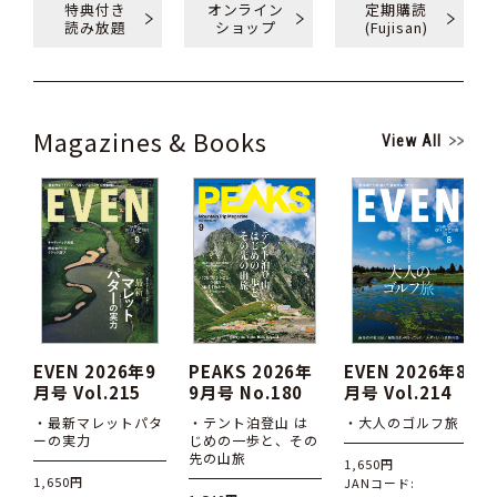
特典付き
オンライン
定期購読
読み放題
ショップ
(Fujisan)
Magazines & Books
View All
EVEN 2026年9
PEAKS 2026年
EVEN 2026年8
月号 Vol.215
9月号 No.180
月号 Vol.214
・最新マレットパタ
・テント泊登山 は
・大人のゴルフ旅
ーの実力
じめの一歩と、その
先の山旅
1,650円
1,650円
JANコード: