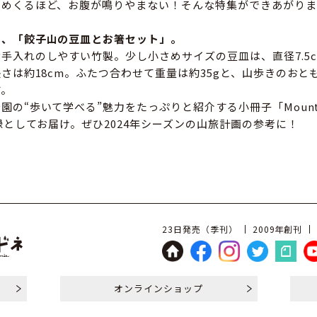
ばめくるほど、お腹が鳴りやまない！そんな特集ができあがりま
は、「餃子山の豆皿とお箸セット」。
手入れのしやすい竹製。少し小さめサイズの豆皿は、直径7.5
長さは約18cm。ふたつ合わせて重量は約35gと、山歩きのおと
す。
の“歩いて学べる”魅力をたっぷりと紹介する小冊子「Mountain 
付録としてお届け。ぜひ2024年シーズンの山旅計画の参考に！
23日発売（季刊）
2009年創刊
オンライン
ショップ