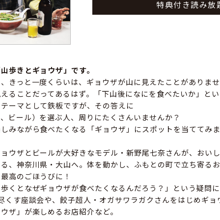
特典付き読み放
「山歩きとギョウザ」です。
ら、きっと一度くらいは、ギョウザが山に見えたことがありませ
見えることだってあるはず。「下山後になにを食べたいか」とい
クテーマとして鉄板ですが、その答えに
と、ビール）を選ぶ人、周りにたくさんいませんか？
楽しみながら食べたくなる「ギョウザ」にスポットを当ててみ
ギョウザとビールが大好きなモデル・新野尾七奈さんが、おい
める、神奈川県・大山へ。体を動かし、ふもとの町で立ち寄る
、最高のごほうびに！
を歩くとなぜギョウザが食べたくなるんだろう？」という疑問に
り尽くす座談会や、餃子超人・オガサワラガクさんをはじめギョ
ョウザ」が楽しめるお店紹介など。