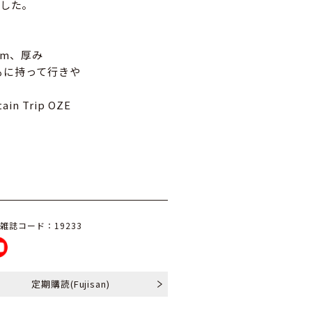
した。
cm、厚み
もに持って行きや
Trip OZE
雑誌コード：19233
定期購読
(Fujisan)