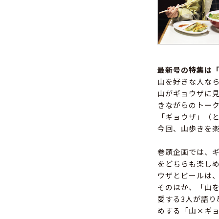
最新号の特集は
山を好きな人な
山がギョウザに
きながらのトー
「ギョウザ」（
今回、山歩きを
巻頭企画では、
をどちらも楽し
ウザとビールは
そのほか、「山
愛する3人が語
めする「山×ギ