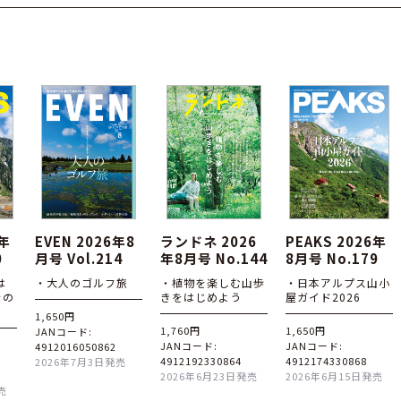
6年
EVEN 2026年8
ランドネ 2026
PEAKS 2026年
0
月号 Vol.214
年8月号 No.144
8月号 No.179
は
・大人のゴルフ旅
・植物を楽しむ山歩
・日本アルプス山小
その
きをはじめよう
屋ガイド2026
1,650円
1,760円
1,650円
JANコード:
JANコード:
JANコード:
4912016050862
4912192330864
4912174330868
2026年7月3日発売
2026年6月23日発売
2026年6月15日発売
売