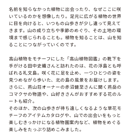
名前を知らなかった植物に出会ったり、なぜここに咲
いているのかを想像したり。足元に広がる植物の世界
に目を向けると、いつもの山歩きが少し違って見えて
きます。山の成り立ちや季節のめぐり、その土地の環
境まで感じられることも。植物を知ることは、山を知
ることにつながっていくのです。
高山植物をモチーフにした「高山植物図鑑」の靴下を
手がける田中史織さんと訪れたのは、花の浮島とも呼
ばれる礼文島。咲く花に足を止め、一つひとつの姿を
見つめながら歩いた、北の島の風景をお届けします。
さらに、燕山荘オーナーの赤沼健至さんに聞く燕岳の
コマクサの物語や、山好きさんがおすすめする花のル
ートも紹介。
そのほか、次の山歩きが待ち遠しくなるような草花モ
チーフのアイテムカタログや、山での出会いをもっと
楽しむきっかけになる植物園案内など、植物をめぐる
楽しみをたっぷり詰めこみました。