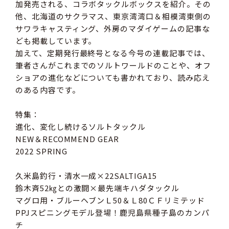
加発売される、コラボタックルボックスを紹介。その
他、北海道のサクラマス、東京湾湾口＆相模湾東側の
サワラキャスティング、外房のマダイゲームの記事な
ども掲載しています。
加えて、定期発行最終号となる今号の連載記事では、
筆者さんがこれまでのソルトワールドのことや、オフ
ショアの進化などについても書かれており、読み応え
のある内容です。
特集：
進化、変化し続けるソルトタックル
NEW＆RECOMMEND GEAR
2022 SPRING
久米島釣行・清水一成×22SALTIGA15
鈴木斉52㎏との激闘×最先端キハダタックル
マグロ用・ブルーヘブンＬ50＆Ｌ80ＣＦリミテッド
PPJスピニングモデル登場！鹿児島県種子島のカンパ
チ