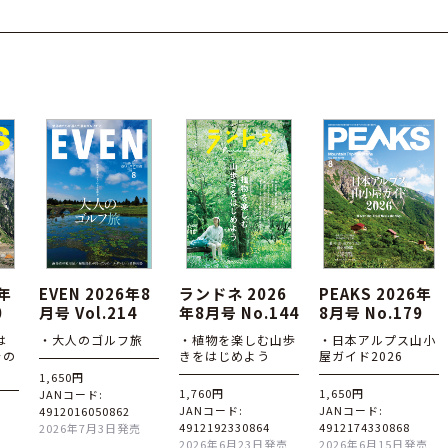
6年
EVEN 2026年8
ランドネ 2026
PEAKS 2026年
0
月号 Vol.214
年8月号 No.144
8月号 No.179
は
・大人のゴルフ旅
・植物を楽しむ山歩
・日本アルプス山小
その
きをはじめよう
屋ガイド2026
1,650円
1,760円
1,650円
JANコード:
JANコード:
JANコード:
4912016050862
4912192330864
4912174330868
2026年7月3日発売
2026年6月23日発売
2026年6月15日発売