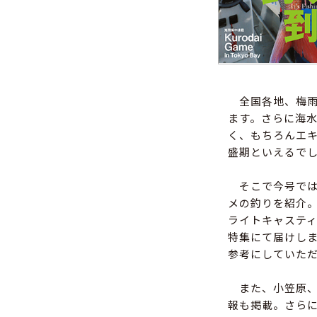
全国各地、梅雨
ます。さらに海
く、もちろんエ
盛期といえるで
そこで今号で
メの釣りを紹介
ライトキャステ
特集にて届けし
参考にしていた
また、小笠原、
報も掲載。さら