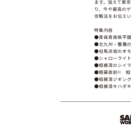
ます。加えて東
り、今や最高の
攻略法をお伝え
特集内容
●青森青森県平
●北九州・響灘
●但馬浜坂のオモ
●シャローライ
●相模湾のシイ
●開幕直前!! 
●相模湾ジギン
●相模湾キハダキ