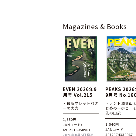
Magazines & Books
EVEN 2026年9
PEAKS 202
月号 Vol.215
9月号 No.18
・最新マレットパタ
・テント泊登山 
ーの実力
じめの一歩と、
先の山旅
1,650円
1,540円
JANコード:
JANコード:
4912016050961
4912174330967
2026年8月5日発売