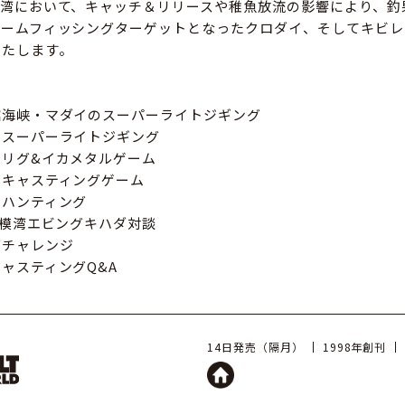
京湾において、キャッチ＆リリースや稚魚放流の影響により、釣
ゲームフィッシングターゲットとなったクロダイ、そしてキビレ
いたします。
舘海峡・マダイのスーパーライトジギング
のスーパーライトジギング
リグ&イカメタルゲーム
トキャスティングゲーム
ラハンティング
相模湾エビングキハダ対談
グチャレンジ
ャスティングQ&A
14日発売（隔月）
1998年創刊