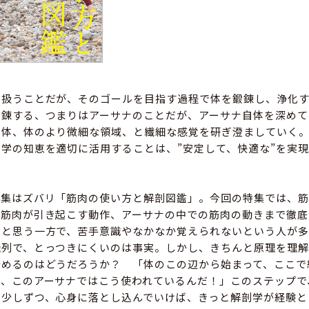
を扱うことだが、そのゴールを目指す過程で体を鍛錬し、浄化
鍛錬する、つまりはアーサナのことだが、アーサナ自体を深めて
の体、体のより微細な領域、と繊細な感覚を研ぎ澄ましていく。
学の知恵を適切に活用することは、”安定して、快適な”を実
特集はズバリ「筋肉の使い方と解剖図鑑」。今回の特集では、筋
各筋肉が引き起こす動作、アーサナの中での筋肉の動きまで徹底
いと思う一方で、苦手意識やなかなか覚えられないという人が多
羅列で、とっつきにくいのは事実。しかし、きちんと原理を理解
始めるのはどうだろうか？ 「体のこの辺から始まって、ここで
て、このアーサナではこう使われているんだ！」このステップで
ら少しずつ、心身に落とし込んでいけば、きっと解剖学が経験と