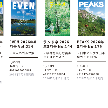
6年
EVEN 2026年8
ランドネ 2026
PEAKS 2026年
0
月号 Vol.214
年8月号 No.144
8月号 No.179
は
・大人のゴルフ旅
・植物を楽しむ山歩
・日本アルプス山小
その
きをはじめよう
屋ガイド2026
1,650円
1,760円
1,650円
JANコード:
JANコード:
JANコード:
4912016050862
4912192330864
4912174330868
2026年7月3日発売
2026年6月23日発売
2026年6月15日発売
売