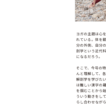
ヨガの主題は心
れている。体を
分の外側、自分
剖学という近代科
になるだろう。
そこで、今号の
んと理解して、
解剖学を学びた
は難しい漢字の
を掴むことから
ういう動きをし
らし合わせなが