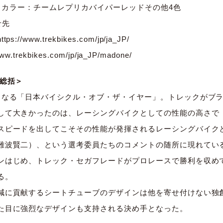
、62、カラー：チームレプリカバイパーレッドその他4色
せ先
https://www.trekbikes.com/jp/ja_JP/
www.trekbikes.com/jp/ja_JP/madone/
総括＞
となる「日本バイシクル・オブ・ザ・イヤー」。トレックがブ
して大きかったのは、レーシングバイクとしての性能の高さで
スピードを出してこそその性能が発揮されるレーシングバイク
難波賢二）、という選考委員たちのコメントの随所に現れてい
ンはじめ、トレック・セガフレードがプロレースで勝利を収め
る。
減に貢献するシートチューブのデザインは他を寄せ付けない独
た目に強烈なデザインも支持される決め手となった。