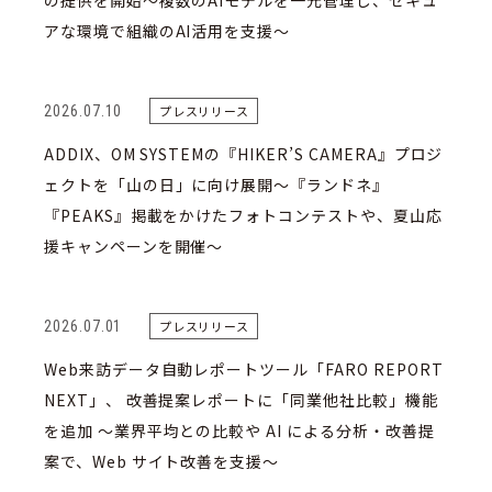
の提供を開始～複数のAIモデルを一元管理し、セキュ
アな環境で組織のAI活用を支援〜
2026.07.10
プレスリリース
ADDIX、OM SYSTEMの『HIKER’S CAMERA』プロジ
ェクトを「山の日」に向け展開〜『ランドネ』
『PEAKS』掲載をかけたフォトコンテストや、夏山応
援キャンペーンを開催〜
2026.07.01
プレスリリース
Web来訪データ⾃動レポートツール「FARO REPORT
NEXT」、 改善提案レポートに「同業他社⽐較」機能
を追加 〜業界平均との⽐較や AI による分析・改善提
案で、Web サイト改善を⽀援〜