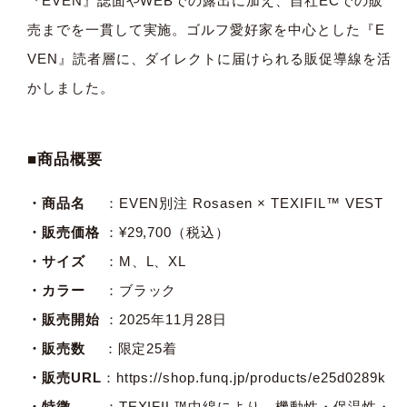
『EVEN』誌面やWEBでの露出に加え、自社ECでの販
売までを一貫して実施。ゴルフ愛好家を中心とした『E
VEN』読者層に、ダイレクトに届けられる販促導線を活
かしました。
■商品概要
・商品名
：EVEN別注 Rosasen × TEXIFIL™ VEST
・販売価格
：¥29,700（税込）
・サイズ
：M、L、XL
・カラー
：ブラック
・販売開始
：2025年11月28日
・販売数
：限定25着
・販売URL
：
https://shop.funq.jp/products/e25d0289k
・特徴
：TEXIFIL™中綿により、機動性・保温性・