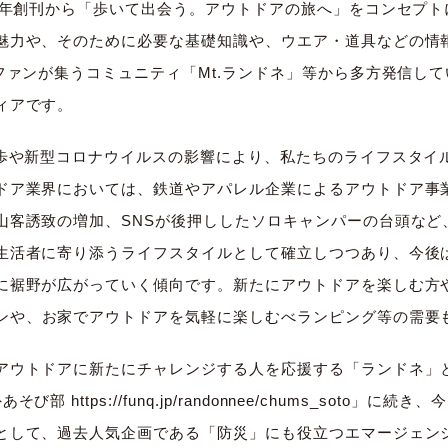
9年創刊から「歩いて出会う。
アウトドアの旅へ」をコンセプト
魅力や、そのために必要な基礎知識や、ウエア・
道具などの情
ファンが集うコミュニティ「Mt.ランドネ」
等から多方発信して
ィ
アです。
進歩や新型コロナウイルスの影響により、
私たちのライフスタイ
ドア業界においては、
鉄道やアパレル企業によるアウトドア事
山客誘致の増加、
SNSが後押ししたソロキャンパーの台頭など
生活者に寄り添うライフスタイルとして確立しつつあり、
今後
に裾野が広がっていく傾向です。
新たにアウトドアを楽しむ方
ンや、
お家でアウトドアを気軽に楽しむべランピング等の需要
アウトドアに新たにチャレンジする人を応援する「ランドネ」
外あそび部
https://funq.jp/randonnee/
chums_soto
」に続き、
今
として、
過去人気企画である「防災」
にも役立つエマージェン