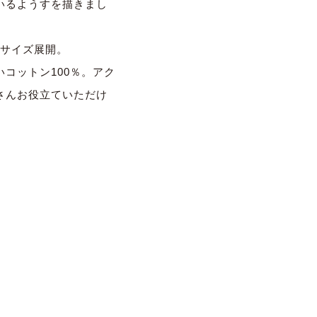
いるようすを描きまし
）のサイズ展開。
コットン100％。
アク
さんお役立ていただけ