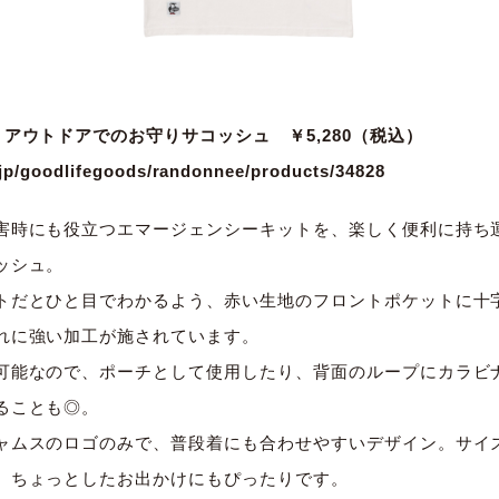
アウトドアでのお守りサコッシュ ￥5,280（税込）
jp/
goodlifegoods/randonnee/
products/34828
害時にも役立つエマージェンシーキットを、
楽しく便利に持ち
ッシ
ュ。
トだとひと目でわかるよう、
赤い生地のフロントポケットに十
れに強い加工が施されています。
可能なので、ポーチとして使用したり、
背面のループにカラビ
ることも◎。
ャムスのロゴのみで、
普段着にも合わせやすいデザイン。サイズ
、
ちょっとしたお出かけにもぴったりです。