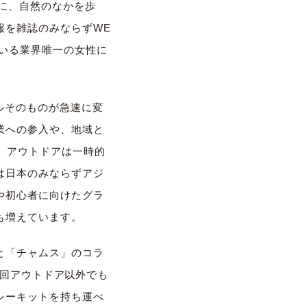
に、自然のなかを歩
報を雑誌のみならずWE
いる業界唯一の女性に
ルそのものが急速に変
業への参入や、
地域と
、
アウトドアは一時的
は日本のみならずアジ
や初心者に向けたグラ
も増えてい
ます。
と「
チャムス」のコラ
回アウトドア以外でも
シーキットを持ち運べ