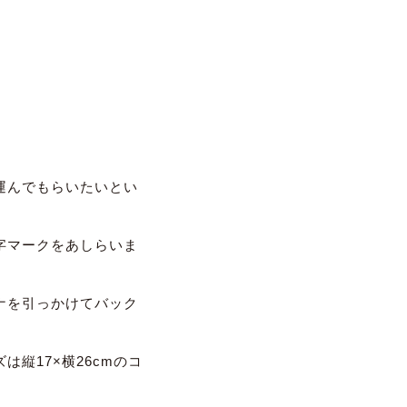
運んでもらいたいとい
字マークをあしらいま
ナを引っかけてバック
は縦17×
横26cmのコ