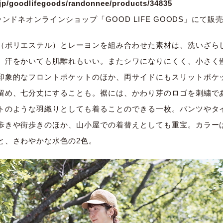
.jp/goodlifegoods/randonnee/products/34835
ンドネオンラインショップ「GOOD LIFE GOODS」にて販
（ポリエステル）とレーヨンを組み合わせた素材は、洗いざら
、汗をかいても肌離れもいい。またシワになりにくく、小さく
印象的なフロントポケットのほか、両サイドにもスリットポケ
留め、七分丈にすることも。裾には、かわり芽のロゴを刺繍で
トのような羽織りとしても着ることのできる一枚。パンツやタ
歩きや街歩きのほか、山小屋での着替えとしても重宝。カラー
と、さわやかな水色の2色。