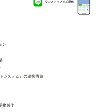
ョン
装
計
ントシステムとの連携構築
示物製作