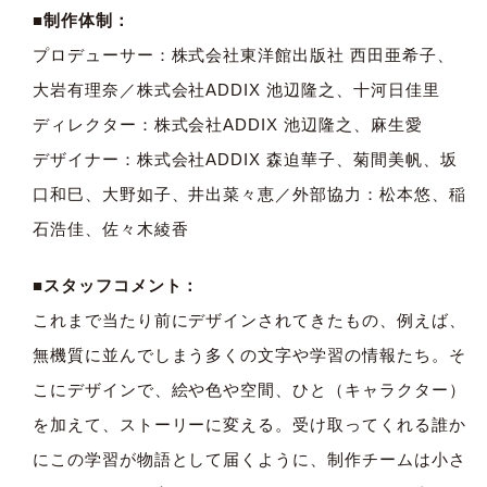
■制作体制：
プロデューサー：株式会社東洋館出版社 西田亜希子、
大岩有理奈／株式会社ADDIX 池辺隆之、十河日佳里
ディレクター：株式会社ADDIX 池辺隆之、麻生愛
デザイナー：株式会社ADDIX 森迫華子、菊間美帆、坂
口和巳、大野如子、井出菜々恵／外部協力：松本悠、稲
石浩佳、佐々木綾香
■スタッフコメント：
これまで当たり前にデザインされてきたもの、例えば、
無機質に並んでしまう多くの文字や学習の情報たち。そ
こにデザインで、絵や色や空間、ひと（キャラクター）
を加えて、ストーリーに変える。受け取ってくれる誰か
にこの学習が物語として届くように、制作チームは小さ