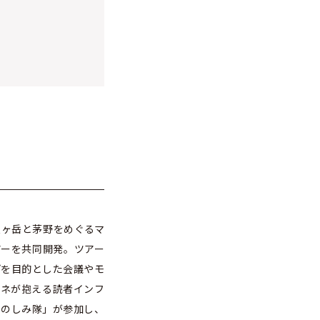
八ヶ岳と茅野をめぐるマ
アーを共同開発。ツアー
プを目的とした会議やモ
ドネが抱える読者インフ
たのしみ隊」が参加し、