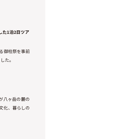
した1泊2日ツア
れる御柱祭を事前
ました。
が八ヶ岳の麓の
文化、暮らしの