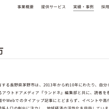
事業概要
提供サービス
実績・事例
採
市
する長野県茅野市は、2013年から約10年にわたり、自
るアウトドアメディア『
ランドネ
』編集部と共に、読者を
面やWebでのタイアップ記事にとどまらず、イベントや高
関係人口の創出に注力し、地域経済の活性化を目指していま