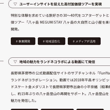
▽
ユーザーインサイトを捉えた高付加価値ツアーを実現
特別な体験を求めている旅好きの30〜40代をコアターゲット
値ツアー「八ヶ岳 MEGUMI STAY 八ヶ岳の大自然と山小屋を
開発。
# 事業開発
# 地域活性化
# メディアIP活用
▽
地域の魅力をランドネコラボによる動画にて発信
長野県茅野市の公式動画配信サイトのサブチャンネル「Fun!Yats
ランドネがコラボレーション。動画では2018年平昌オリンピ
ドスケート金メダリストで長野県茅野市出身の小平奈緒（相澤病
し、約15年ぶりの八ヶ岳登山の再開をサポート。八ヶ岳登山を
魅力を発信した。