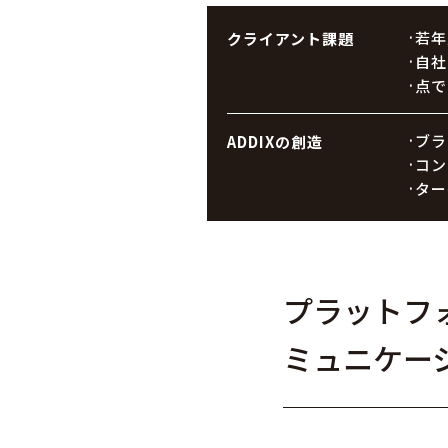
若年
クライアント課題
自社
点で
ブラ
ADDIXの創造
コン
ター
プラットフ
ミュニケー