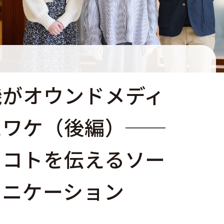
機がオウンドメディ
たワケ（後編）──
くコトを伝えるソー
ュニケーション